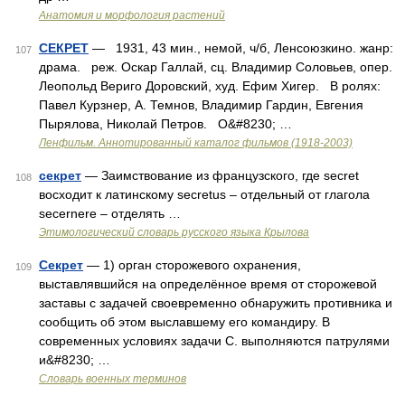
Анатомия и морфология растений
СЕКРЕТ
— 1931, 43 мин., немой, ч/б, Ленсоюзкино. жанр:
107
драма. реж. Оскар Галлай, сц. Владимир Соловьев, опер.
Леопольд Вериго Доровский, худ. Ефим Хигер. В ролях:
Павел Курзнер, А. Темнов, Владимир Гардин, Евгения
Пырялова, Николай Петров. О&#8230; …
Ленфильм. Аннотированный каталог фильмов (1918-2003)
секрет
— Заимствование из французского, где secret
108
восходит к латинскому secretus – отдельный от глагола
secernere – отделять …
Этимологический словарь русского языка Крылова
Секрет
— 1) орган сторожевого охранения,
109
выставлявшийся на определённое время от сторожевой
заставы с задачей своевременно обнаружить противника и
сообщить об этом выславшему его командиру. В
современных условиях задачи С. выполняются патрулями
и&#8230; …
Словарь военных терминов