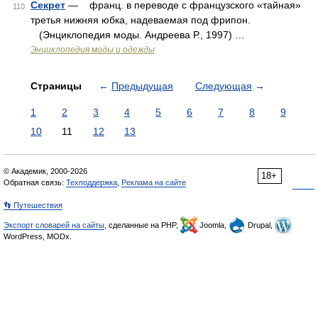
Секрет
— франц. в переводе с французского «тайная»
110
третья нижняя юбка, надеваемая под фрипон.
(Энциклопедия моды. Андреева Р., 1997) …
Энциклопедия моды и одежды
Страницы
←
Предыдущая
Следующая
→
1
2
3
4
5
6
7
8
9
10
11
12
13
© Академик, 2000-2026
18+
Обратная связь:
Техподдержка
,
Реклама на сайте
👣 Путешествия
Экспорт словарей на сайты
, сделанные на PHP,
Joomla,
Drupal,
WordPress, MODx.